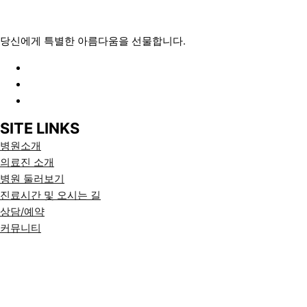
당신에게 특별한 아름다움을 선물합니다.
SITE LINKS
병원소개
의료진 소개
병원 둘러보기
진료시간 및 오시는 길
상담/예약
커뮤니티
대표 : 박봉권
경기도 성남시 분당구 운중로 117 포모나타워 401호
TEL : 031-701-0045
사업자등록번호 : 109-34-62332